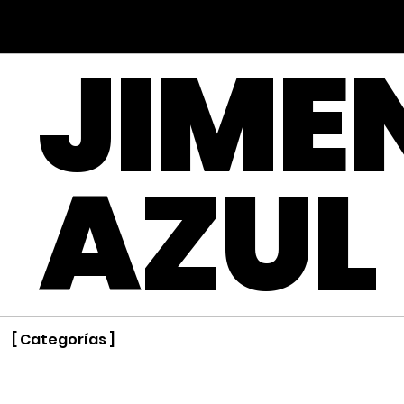
Noizu
JIME
AZUL
[ Categorías ]