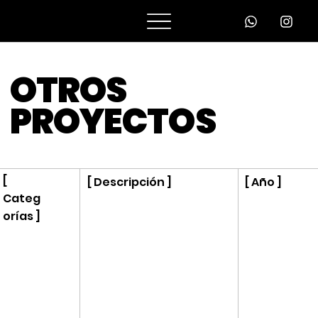
Noizu
OTROS
PROYECTOS
[
[ Descripción ]
[ Año ]
Categ
orías ]